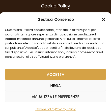
Cookie Policy
Modello 231
Gestisci Consenso
Codice Etico
Questo sito utilizza cookie tecnici, statistici e di terze parti per
Procedura Whistleblowing
garantirti la migliore esperienza di navigazione, analizzare il
traffico, mostrare annunci personalizzati sui siti internet di terze
Privacy Policy
parti e fornire le funzionalità relative ai social media. Facendo clic
sul pulsante "Accetta", acconsenti all'installazione dei cookie sul
tuo dispositivo. Per ulteriori informazioni, incluso come revocare il
consenso, fai click su “Visualizza le preferenze”.
SEGUICI
ACCETTA
NEGA
VISUALIZZA LE PREFERENZE
Copyright © 2024 All Rights Reserved. Designed & Powered
by meravigliä
Cookie Policy
Privacy Policy