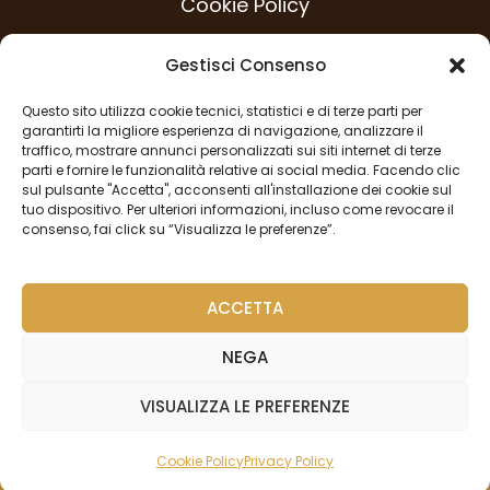
Cookie Policy
Modello 231
Gestisci Consenso
Codice Etico
Questo sito utilizza cookie tecnici, statistici e di terze parti per
Procedura Whistleblowing
garantirti la migliore esperienza di navigazione, analizzare il
traffico, mostrare annunci personalizzati sui siti internet di terze
Privacy Policy
parti e fornire le funzionalità relative ai social media. Facendo clic
sul pulsante "Accetta", acconsenti all'installazione dei cookie sul
tuo dispositivo. Per ulteriori informazioni, incluso come revocare il
consenso, fai click su “Visualizza le preferenze”.
SEGUICI
ACCETTA
NEGA
VISUALIZZA LE PREFERENZE
Copyright © 2024 All Rights Reserved. Designed & Powered
by meravigliä
Cookie Policy
Privacy Policy