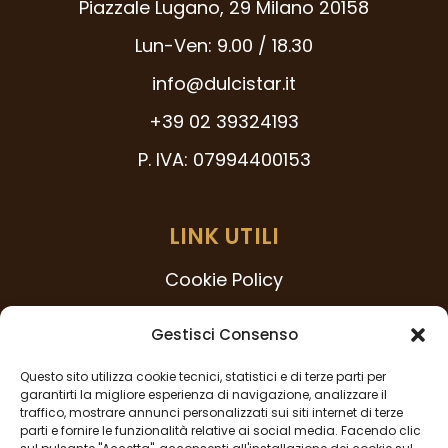
Piazzale Lugano, 29 Milano 20158
Lun-Ven: 9.00 / 18.30
info@dulcistar.it
+39 02 39324193
P. IVA: 07994400153
LINK UTILI
Cookie Policy
Modello 231
Gestisci Consenso
Codice Etico
Questo sito utilizza cookie tecnici, statistici e di terze parti per
Procedura Whistleblowing
garantirti la migliore esperienza di navigazione, analizzare il
traffico, mostrare annunci personalizzati sui siti internet di terze
Privacy Policy
parti e fornire le funzionalità relative ai social media. Facendo clic