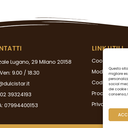
NTATTI
LINK UTILI
Cookie Policy
zale Lugano, 29 Milano 20158
Questo sito 
Modello 231
Ven: 9.00 / 18.30
migliore es
personalizza
Codice Etico
@dulcistar.it
social medi
dei cookie 
Procedura Whi
02 39324193
consenso, f
Privacy Policy
VA: 07994400153
ACC