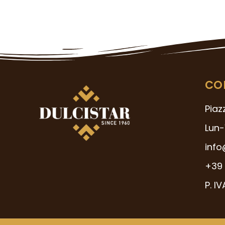
CO
Piaz
Lun-
info
+39 
P. I