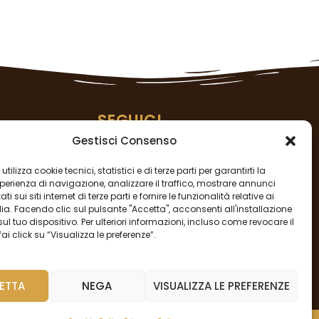
SEGUICI
Gestisci Consenso
utilizza cookie tecnici, statistici e di terze parti per garantirti la
perienza di navigazione, analizzare il traffico, mostrare annunci
ti sui siti internet di terze parti e fornire le funzionalità relative ai
a. Facendo clic sul pulsante "Accetta", acconsenti all'installazione
sul tuo dispositivo. Per ulteriori informazioni, incluso come revocare il
stleblowing
ai click su “Visualizza le preferenze”.
ETTA
NEGA
VISUALIZZA LE PREFERENZE