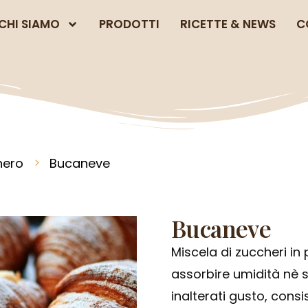
CHI SIAMO
PRODOTTI
RICETTE & NEWS
C
hero
Bucaneve
Bucaneve
Miscela di zuccheri in
assorbire umidità nè
inalterati gusto, cons