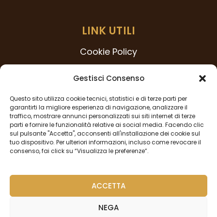
LINK UTILI
Cookie Policy
Modello 231
Gestisci Consenso
Codice Etico
Questo sito utilizza cookie tecnici, statistici e di terze parti per
Procedura Whistleblowing
garantirti la migliore esperienza di navigazione, analizzare il
traffico, mostrare annunci personalizzati sui siti internet di terze
Privacy Policy
parti e fornire le funzionalità relative ai social media. Facendo clic
sul pulsante "Accetta", acconsenti all'installazione dei cookie sul
tuo dispositivo. Per ulteriori informazioni, incluso come revocare il
consenso, fai click su “Visualizza le preferenze”.
SEGUICI
ACCETTA
NEGA