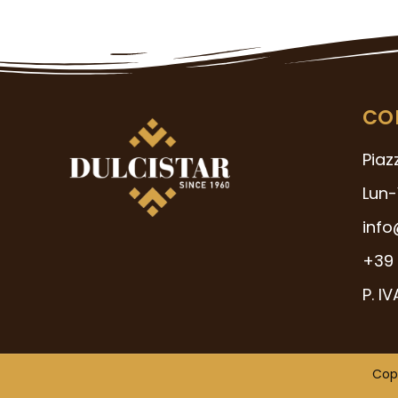
CO
Piaz
Lun-
info
+39 
P. I
Copy