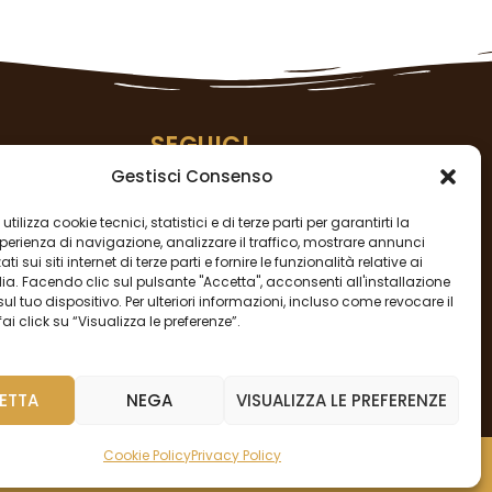
SEGUICI
Gestisci Consenso
utilizza cookie tecnici, statistici e di terze parti per garantirti la
perienza di navigazione, analizzare il traffico, mostrare annunci
ti sui siti internet di terze parti e fornire le funzionalità relative ai
a. Facendo clic sul pulsante "Accetta", acconsenti all'installazione
sul tuo dispositivo. Per ulteriori informazioni, incluso come revocare il
stleblowing
ai click su “Visualizza le preferenze”.
ETTA
NEGA
VISUALIZZA LE PREFERENZE
Cookie Policy
Privacy Policy
igliä