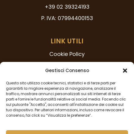
+39 02 39324193
P. IVA: 07994400153
LINK UTILI
Cookie Policy
Modello 231
Gestisci Consenso
Codice Etico
Questo sito utilizza cookie tecnici, statistici e di terze parti per
Procedura Whistleblowing
garantirti la migliore esperienza di navigazione, analizzare il
traffico, mostrare annunci personalizzati sui siti internet di terze
Privacy Policy
parti e fornire le funzionalità relative ai social media. Facendo clic
sul pulsante "Accetta", acconsenti all'installazione dei cookie sul
tuo dispositivo. Per ulteriori informazioni, incluso come revocare il
consenso, fai click su “Visualizza le preferenze”.
SEGUICI