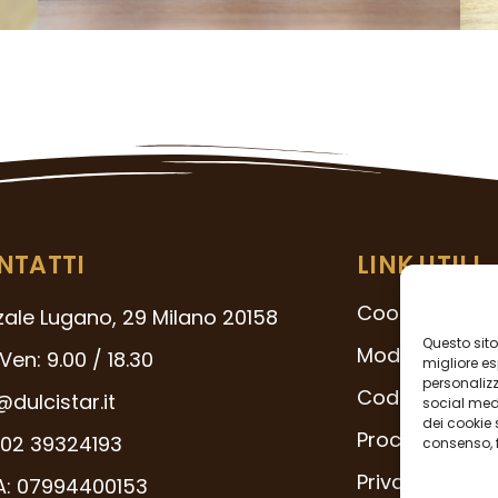
NTATTI
LINK UTILI
Cookie Policy
zale Lugano, 29 Milano 20158
Questo sito 
Modello 231
Ven: 9.00 / 18.30
migliore es
personalizza
Codice Etico
@dulcistar.it
social medi
dei cookie 
Procedura Whi
02 39324193
consenso, f
Privacy Policy
VA: 07994400153