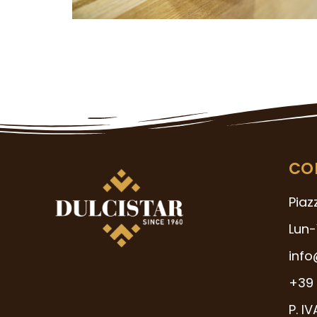
CO
Piaz
Lun-
info
+39 
P. I