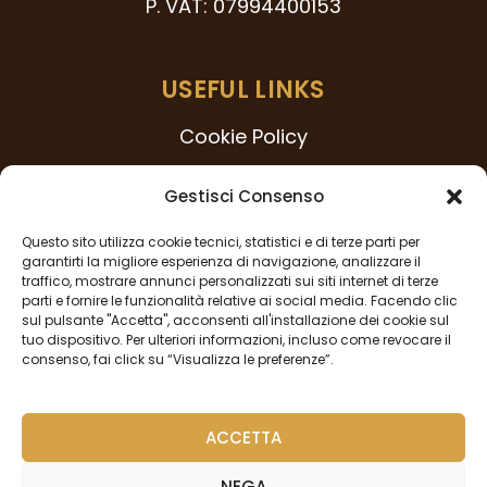
P. VAT: 07994400153
USEFUL LINKS
Cookie Policy
231 Model
Gestisci Consenso
Code of Ethics
Questo sito utilizza cookie tecnici, statistici e di terze parti per
Whistleblowing Procedure
garantirti la migliore esperienza di navigazione, analizzare il
traffico, mostrare annunci personalizzati sui siti internet di terze
Privacy Policy
parti e fornire le funzionalità relative ai social media. Facendo clic
sul pulsante "Accetta", acconsenti all'installazione dei cookie sul
tuo dispositivo. Per ulteriori informazioni, incluso come revocare il
consenso, fai click su “Visualizza le preferenze”.
FOLLOW US
ACCETTA
NEGA