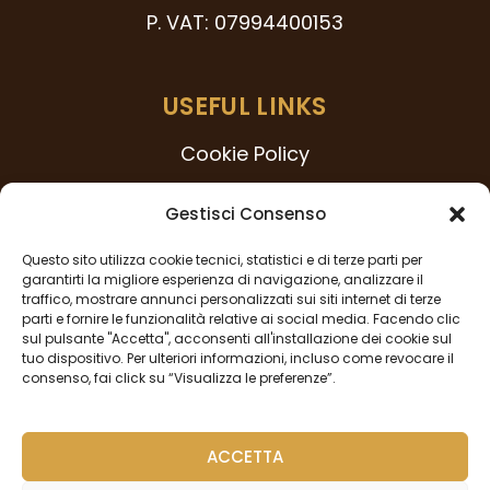
P. VAT: 07994400153
USEFUL LINKS
Cookie Policy
231 Model
Gestisci Consenso
Code of Ethics
Questo sito utilizza cookie tecnici, statistici e di terze parti per
Whistleblowing Procedure
garantirti la migliore esperienza di navigazione, analizzare il
traffico, mostrare annunci personalizzati sui siti internet di terze
Privacy Policy
parti e fornire le funzionalità relative ai social media. Facendo clic
sul pulsante "Accetta", acconsenti all'installazione dei cookie sul
tuo dispositivo. Per ulteriori informazioni, incluso come revocare il
consenso, fai click su “Visualizza le preferenze”.
FOLLOW US
ACCETTA