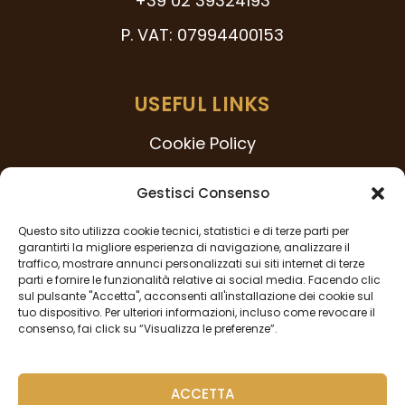
+39 02 39324193
P. VAT: 07994400153
USEFUL LINKS
Cookie Policy
231 Model
Gestisci Consenso
Code of Ethics
Questo sito utilizza cookie tecnici, statistici e di terze parti per
Whistleblowing Procedure
garantirti la migliore esperienza di navigazione, analizzare il
traffico, mostrare annunci personalizzati sui siti internet di terze
Privacy Policy
parti e fornire le funzionalità relative ai social media. Facendo clic
sul pulsante "Accetta", acconsenti all'installazione dei cookie sul
tuo dispositivo. Per ulteriori informazioni, incluso come revocare il
consenso, fai click su “Visualizza le preferenze”.
FOLLOW US
ACCETTA